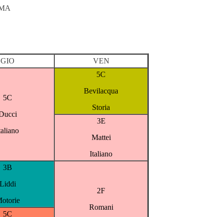
OMA
GIO
VEN
5C
Bevilacqua
5C
Storia
Ducci
3E
taliano
Mattei
Italiano
3B
Liddi
2F
otorie
Romani
5C