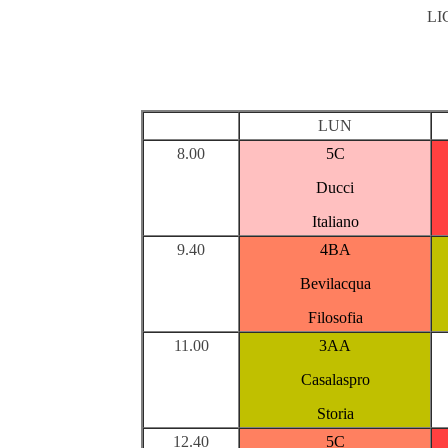
LI
LUN
8.00
5C
Ducci
Italiano
9.40
4BA
Bevilacqua
Filosofia
11.00
3AA
Casalaspro
Storia
12.40
5C