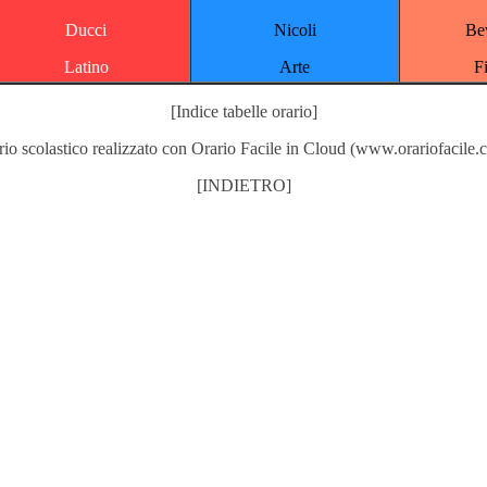
Ducci
Nicoli
Be
Latino
Arte
F
[Indice tabelle orario]
rio scolastico realizzato con
Orario Facile in Cloud
(
www.orariofacile.
[INDIETRO]