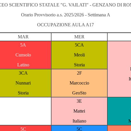
CEO SCIENTIFICO STATALE "G. VAILATI" - GENZANO DI R
Orario Provvisorio a.s. 2025/2026 - Settimana A
OCCUPAZIONE AULA A17
MAR
MER
5A
5CA
Cunsolo
Meoli
Latino
Storia
3CA
2F
I
Nunnari
Marcoccio
Storia
GeoSto
3E
Mattei
Italiano
M
5C
5C