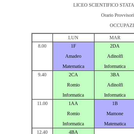
LICEO SCIENTIFICO STATA
Orario Provvisori
OCCUPAZIO
LUN
MAR
8.00
1F
2DA
Amadeo
Adinolfi
Matematica
Informatica
9.40
2CA
3BA
Romio
Adinolfi
Informatica
Informatica
11.00
1AA
1B
Romio
Mamone
Informatica
Matematica
12.40
4BA