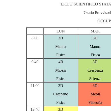
LICEO SCIENTIFICO STATA
Orario Provvisori
OCCUP
LUN
MAR
8.00
3D
3D
Manna
Manna
Fisica
Fisica
9.40
4B
3D
Miozzi
Crescenzi
Fisica
Scienze
11.00
2D
3D
Catapano
Meoli
Fisica
Filosofia
12.40
3D