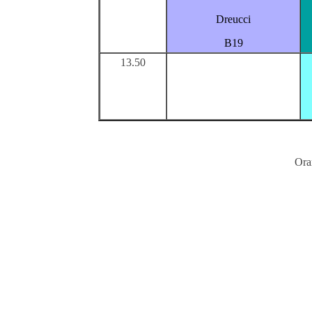
Dreucci
B19
13.50
Ora