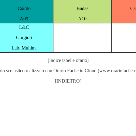
Ciardo
Badas
Ca
A09
A10
L&C
Gargioli
Lab. Multim.
[Indice tabelle orario]
rio scolastico realizzato con
Orario Facile in Cloud
(
www.orariofacile.
[INDIETRO]