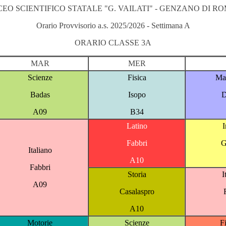
CEO SCIENTIFICO STATALE "G. VAILATI" - GENZANO DI R
Orario Provvisorio a.s. 2025/2026 - Settimana A
ORARIO CLASSE 3A
MAR
MER
Scienze
Fisica
Ma
Badas
Isopo
D
A09
B34
Latino
I
Fabbri
G
Italiano
A10
Fabbri
Storia
I
A09
Casalaspro
A10
Motorie
Scienze
F