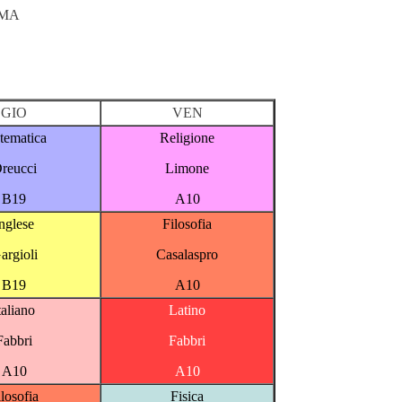
OMA
GIO
VEN
tematica
Religione
reucci
Limone
B19
A10
nglese
Filosofia
argioli
Casalaspro
B19
A10
taliano
Latino
Fabbri
Fabbri
A10
A10
ilosofia
Fisica