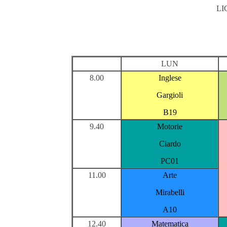
LI
LUN
8.00
Inglese
Gargioli
B19
9.40
Motorie
Ciardo
PC01
11.00
Arte
Mirabelli
A10
12.40
Matematica