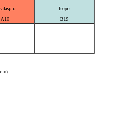
salaspro
Isopo
A10
B19
com
)