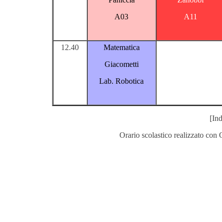
A03
A11
12.40
Matematica
Giacometti
Lab. Robotica
[Ind
Orario scolastico realizzato con