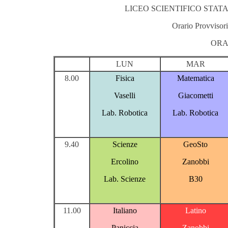
LICEO SCIENTIFICO STATA
Orario Provvisori
ORA
LUN
MAR
8.00
Fisica
Matematica
Vaselli
Giacometti
Lab. Robotica
Lab. Robotica
9.40
Scienze
GeoSto
Ercolino
Zanobbi
Lab. Scienze
B30
11.00
Italiano
Latino
Paniccia
Zanobbi