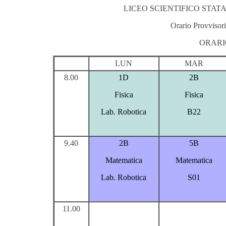
LICEO SCIENTIFICO STATA
Orario Provvisori
ORARIO
LUN
MAR
8.00
1D
2B
Fisica
Fisica
Lab. Robotica
B22
9.40
2B
5B
Matematica
Matematica
Lab. Robotica
S01
11.00