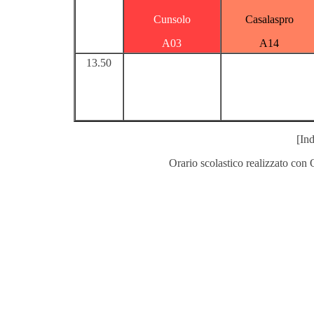
Cunsolo
Casalaspro
A03
A14
13.50
[Ind
Orario scolastico realizzato con