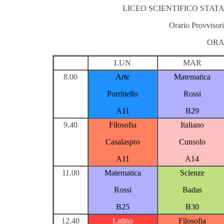
LICEO SCIENTIFICO STATA
Orario Provvisori
ORA
LUN
MAR
8.00
Arte
Matematica
Porritiello
Rossi
A11
B29
9.40
Filosofia
Italiano
Casalaspro
Cunsolo
A11
A14
11.00
Matematica
Scienze
Rossi
Badas
B25
B30
12.40
Latino
Filosofia