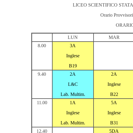
LICEO SCIENTIFICO STATA
Orario Provvisori
ORARIO
LUN
MAR
8.00
3A
Inglese
B19
9.40
2A
2A
L&C
Inglese
Lab. Multim.
B22
11.00
1A
5A
Inglese
Inglese
Lab. Multim.
B31
12.40
5DA