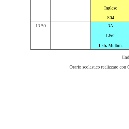
Inglese
S04
13.50
3A
L&C
Lab. Multim.
[Ind
Orario scolastico realizzato con