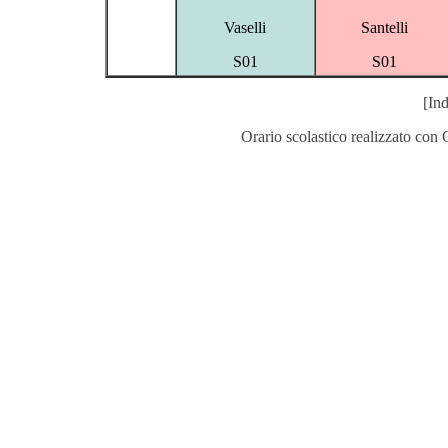
Vaselli
Santelli
S01
S01
[Ind
Orario scolastico realizzato con