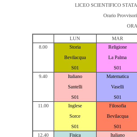
LICEO SCIENTIFICO STATA
Orario Provvisori
ORA
LUN
MAR
8.00
Storia
Religione
Bevilacqua
La Palma
S01
S01
9.40
Italiano
Matematica
Santelli
Vaselli
S01
S01
11.00
Inglese
Filosofia
Sorce
Bevilacqua
S01
S01
12.40
Fisica
Italiano