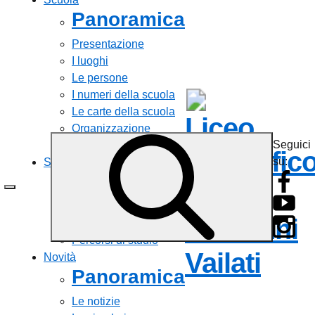
Panoramica
Presentazione
I luoghi
Le persone
I numeri della scuola
Le carte della scuola
Liceo
Organizzazione
Seguici
La storia
Scientific
su:
Servizi
Panoramica
Statale
Personale scolastico
Giovanni
Famiglie e studenti
Percorsi di studio
Vailati
Novità
Panoramica
Le notizie