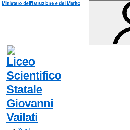
Vai ai contenuti
Vai al menu di navigazione
Vai al footer
Ministero dell'Istruzione e del Merito
Liceo
Scientifico
Statale
Giovanni
Vailati
Scuola