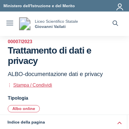
Vai ai contenuti
Vai al menu di navigazione
Vai al footer
Ministero dell'Istruzione e del Merito
Liceo Scientifico Statale
Giovanni Vailati
00007/2023
Trattamento di dati e
privacy
ALBO-documentazione dati e privacy
Stampa / Condividi
Tipologia
Albo online
Indice della pagina