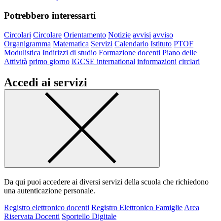
Potrebbero interessarti
Circolari
Circolare
Orientamento
Notizie
avvisi
avviso
Organigramma
Matematica
Servizi
Calendario
Istituto
PTOF
Modulistica
Indirizzi di studio
Formazione docenti
Piano delle
Attività
primo giorno
IGCSE international
informazioni
circlari
Accedi ai servizi
Da qui puoi accedere ai diversi servizi della scuola che richiedono
una autenticazione personale.
Registro elettronico docenti
Registro Elettronico Famiglie
Area
Riservata Docenti
Sportello Digitale