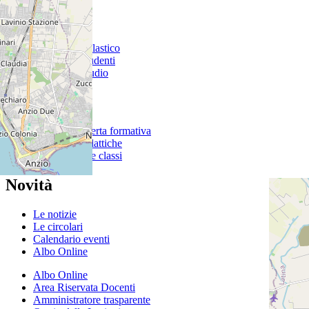
I Servizi
Personale scolastico
Famiglie e studenti
Percorsi di studio
Didattica
Didattica-Offerta formativa
Le schede didattiche
I progetti delle classi
Novità
Le notizie
Le circolari
Calendario eventi
Albo Online
Albo Online
Area Riservata Docenti
Amministratore trasparente