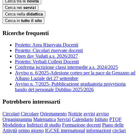
Cerca tra le
novità
Cerca nei
servizi
Cerca nella
didattica
Cerca in
tutto il sito
Ricerche frequenti
Protetto: Area Riservata Docenti
Protetto: Circolari riservate docenti
Open day Vailati a.s. 2026/2027
Protetto: Verbali Collegi Docenti
Conferma iscrizione classi intermedie a.s. 2024/2025
Avviso n. 6/2025-Adesione corteo per la pace da Genzano ad
Albano Laziale del 27 settembre
Avviso n. 7/2025- Pubblicazione graduatoria provvisoria
bando del personale Dublino 2025/2026
Potrebbero interessarti
Circolari
Circolare
Orientamento
Notizie
avvisi
avviso
Organigramma
Matematica
Servizi
Calendario
Istituto
PTOF
Modulistica
Indirizzi di studio
Formazione docenti
Piano delle
Attività
primo giorno
IGCSE international
informazioni
circlari