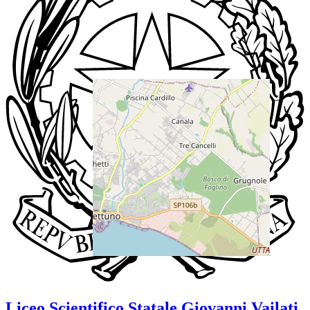
Liceo Scientifico Statale
Giovanni Vailati