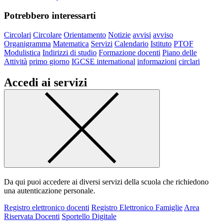
Potrebbero interessarti
Circolari
Circolare
Orientamento
Notizie
avvisi
avviso
Organigramma
Matematica
Servizi
Calendario
Istituto
PTOF
Modulistica
Indirizzi di studio
Formazione docenti
Piano delle
Attività
primo giorno
IGCSE international
informazioni
circlari
Accedi ai servizi
Da qui puoi accedere ai diversi servizi della scuola che richiedono
una autenticazione personale.
Registro elettronico docenti
Registro Elettronico Famiglie
Area
Riservata Docenti
Sportello Digitale