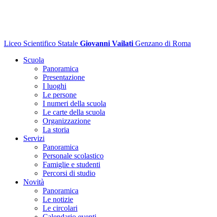
Liceo Scientifico Statale
Giovanni Vailati
Genzano di Roma
Scuola
Panoramica
Presentazione
I luoghi
Le persone
I numeri della scuola
Le carte della scuola
Organizzazione
La storia
Servizi
Panoramica
Personale scolastico
Famiglie e studenti
Percorsi di studio
Novità
Panoramica
Le notizie
Le circolari
Calendario eventi