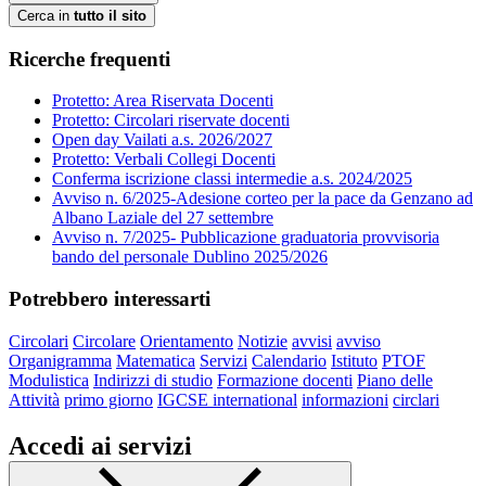
Cerca in
tutto il sito
Ricerche frequenti
Protetto: Area Riservata Docenti
Protetto: Circolari riservate docenti
Open day Vailati a.s. 2026/2027
Protetto: Verbali Collegi Docenti
Conferma iscrizione classi intermedie a.s. 2024/2025
Avviso n. 6/2025-Adesione corteo per la pace da Genzano ad
Albano Laziale del 27 settembre
Avviso n. 7/2025- Pubblicazione graduatoria provvisoria
bando del personale Dublino 2025/2026
Potrebbero interessarti
Circolari
Circolare
Orientamento
Notizie
avvisi
avviso
Organigramma
Matematica
Servizi
Calendario
Istituto
PTOF
Modulistica
Indirizzi di studio
Formazione docenti
Piano delle
Attività
primo giorno
IGCSE international
informazioni
circlari
Accedi ai servizi