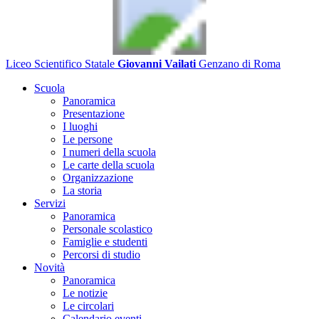
Liceo Scientifico Statale
Giovanni Vailati
Genzano di Roma
Scuola
Panoramica
Presentazione
I luoghi
Le persone
I numeri della scuola
Le carte della scuola
Organizzazione
La storia
Servizi
Panoramica
Personale scolastico
Famiglie e studenti
Percorsi di studio
Novità
Panoramica
Le notizie
Le circolari
Calendario eventi