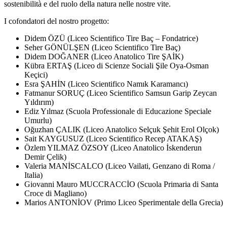
sostenibilità e del ruolo della natura nelle nostre vite.
I cofondatori del nostro progetto:
Didem ÖZÜ (Liceo Scientifico Tire Baç – Fondatrice)
Seher GÖNÜLŞEN (Liceo Scientifico Tire Baç)
Didem DOĞANER (Liceo Anatolico Tire ŞAİK)
Kübra ERTAŞ (Liceo di Scienze Sociali Şile Oya-Osman
Keçici)
Esra ŞAHİN (Liceo Scientifico Namık Karamancı)
Fatmanur SORUÇ (Liceo Scientifico Samsun Garip Zeycan
Yıldırım)
Ediz Yılmaz (Scuola Professionale di Educazione Speciale
Umurlu)
Oğuzhan ÇALIK (Liceo Anatolico Selçuk Şehit Erol Olçok)
Sait KAYGUSUZ (Liceo Scientifico Recep ATAKAŞ)
Özlem YILMAZ ÖZSOY (Liceo Anatolico İskenderun
Demir Çelik)
Valeria MANİSCALCO (Liceo Vailati, Genzano di Roma /
Italia)
Giovanni Mauro MUCCRACCİO (Scuola Primaria di Santa
Croce di Magliano)
Marios ANTONİOV (Primo Liceo Sperimentale della Grecia)