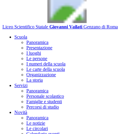
Liceo Scientifico Statale
Giovanni Vailati
Genzano di Roma
Scuola
Panoramica
Presentazione
I luoghi
Le persone
I numeri della scuola
Le carte della scuola
Organizzazione
La storia
Servizi
Panoramica
Personale scolastico
Famiglie e studenti
Percorsi di studio
Novità
Panoramica
Le notizie
Le circolari
Calendario eventi