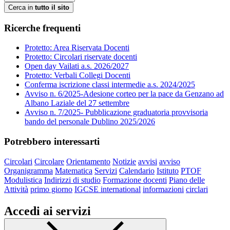
Cerca in
tutto il sito
Ricerche frequenti
Protetto: Area Riservata Docenti
Protetto: Circolari riservate docenti
Open day Vailati a.s. 2026/2027
Protetto: Verbali Collegi Docenti
Conferma iscrizione classi intermedie a.s. 2024/2025
Avviso n. 6/2025-Adesione corteo per la pace da Genzano ad
Albano Laziale del 27 settembre
Avviso n. 7/2025- Pubblicazione graduatoria provvisoria
bando del personale Dublino 2025/2026
Potrebbero interessarti
Circolari
Circolare
Orientamento
Notizie
avvisi
avviso
Organigramma
Matematica
Servizi
Calendario
Istituto
PTOF
Modulistica
Indirizzi di studio
Formazione docenti
Piano delle
Attività
primo giorno
IGCSE international
informazioni
circlari
Accedi ai servizi