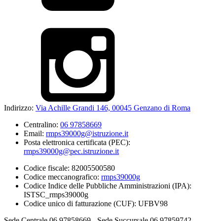
Indirizzo:
Via Achille Grandi 146, 00045 Genzano di Roma
Centralino:
06 97858669
Email:
rmps39000g@istruzione.it
Posta elettronica certificata (PEC):
rmps39000g@pec.istruzione.it
Codice fiscale: 82005500580
Codice meccanografico:
rmps39000g
Codice Indice delle Pubbliche Amministrazioni (IPA):
ISTSC_rmps39000g
Codice unico di fatturazione (CUF): UFBV98
Sede Centrale 06 97858669 - Sede Succursale 06 97859742