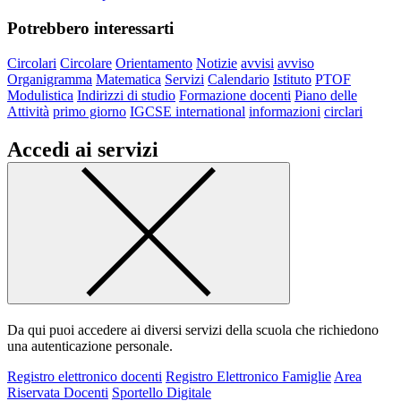
Potrebbero interessarti
Circolari
Circolare
Orientamento
Notizie
avvisi
avviso
Organigramma
Matematica
Servizi
Calendario
Istituto
PTOF
Modulistica
Indirizzi di studio
Formazione docenti
Piano delle
Attività
primo giorno
IGCSE international
informazioni
circlari
Accedi ai servizi
Da qui puoi accedere ai diversi servizi della scuola che richiedono
una autenticazione personale.
Registro elettronico docenti
Registro Elettronico Famiglie
Area
Riservata Docenti
Sportello Digitale