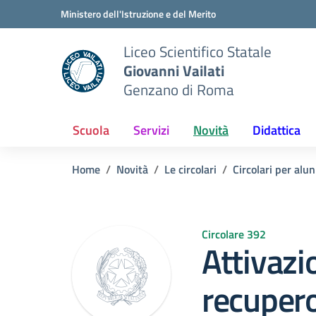
Vai ai contenuti
Vai al menu di navigazione
Vai al footer
Ministero dell'Istruzione e del Merito
Liceo Scientifico Statale
Giovanni Vailati
Genzano di Roma
Scuola
Servizi
Novità
Didattica
Home
Novità
Le circolari
Circolari per alun
Circolare 392
Attivazi
recupero