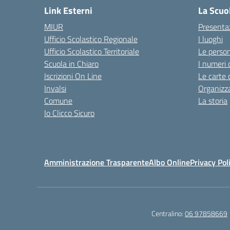
Link Esterni
La Scuo
MIUR
Presenta
Ufficio Scolastico Regionale
I luoghi
Ufficio Scolastico Territoriale
Le perso
Scuola in Chiaro
I numeri 
Iscrizioni On Line
Le carte 
Invalsi
Organizz
Comune
La storia
Io Clicco Sicuro
Amministrazione Trasparente
Albo Online
Privacy Pol
Centralino:
06 97858669