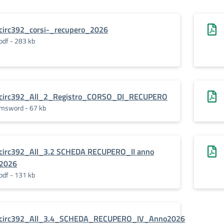
circ392_corsi-_recupero_2026
pdf - 283 kb
circ392_All_2_Registro_CORSO_DI_RECUPERO
msword - 67 kb
circ392_All_3.2 SCHEDA RECUPERO_II anno
2026
pdf - 131 kb
circ392_All_3.4_SCHEDA_RECUPERO_IV_Anno2026