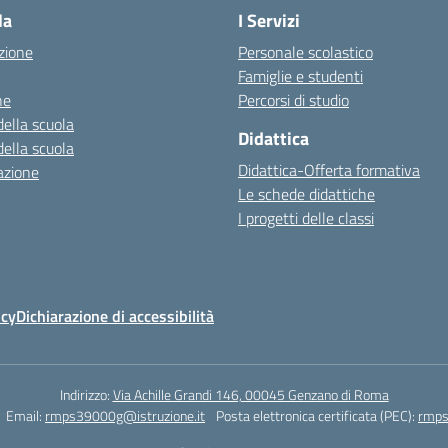
la
I Servizi
zione
Personale scolastico
Famiglie e studenti
ne
Percorsi di studio
della scuola
Didattica
della scuola
Didattica-Offerta formativa
azione
Le schede didattiche
I progetti delle classi
icy
Dichiarazione di accessibilità
Indirizzo:
Via Achille Grandi 146, 00045 Genzano di Roma
Email:
rmps39000g@istruzione.it
Posta elettronica certificata (PEC):
rmps