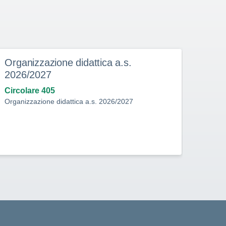
Organizzazione didattica a.s.
Assu
2026/2027
Doce
sett
Circolare 405
Organizzazione didattica a.s. 2026/2027
Circo
Assunz
Perso