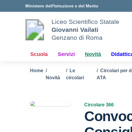
Vai ai contenuti
Vai al menu di navigazione
Vai al footer
Ministero dell'Istruzione e del Merito
Liceo Scientifico Statale
Giovanni Vailati
Genzano di Roma
Scuola
Servizi
Novità
Didattic
Home
Le
Circolari per 
Novità
circolari
ATA
Circolare 366
Convoc