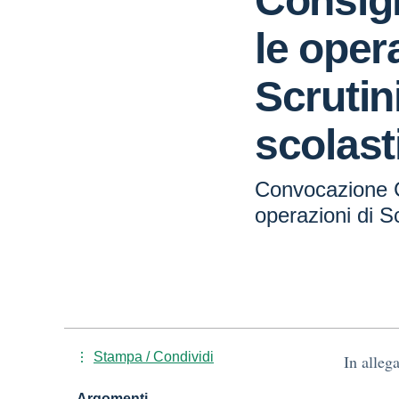
Consigl
le oper
Scrutin
scolast
Convocazione Co
operazioni di Sc
Stampa / Condividi
In alleg
Argomenti