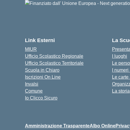
Link Esterni
La Scu
MIUR
Present
Ufficio Scolastico Regionale
I luoghi
Ufficio Scolastico Territoriale
Le pers
Scuola in Chiaro
I numeri
Iscrizioni On Line
Le carte
Invalsi
Organiz
Comune
La storia
Io Clicco Sicuro
Amministrazione Trasparente
Albo Online
Privac