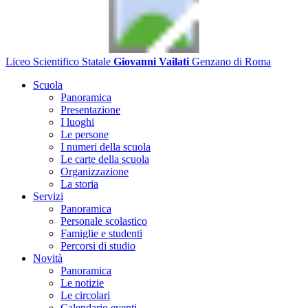
Liceo Scientifico Statale
Giovanni Vailati
Genzano di Roma
Scuola
Panoramica
Presentazione
I luoghi
Le persone
I numeri della scuola
Le carte della scuola
Organizzazione
La storia
Servizi
Panoramica
Personale scolastico
Famiglie e studenti
Percorsi di studio
Novità
Panoramica
Le notizie
Le circolari
Calendario eventi