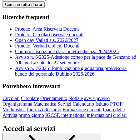
Cerca in
tutto il sito
Ricerche frequenti
Protetto: Area Riservata Docenti
Protetto: Circolari riservate docenti
Open day Vailati a.s. 2026/2027
Protetto: Verbali Collegi Docenti
Conferma iscrizione classi intermedie a.s. 2024/2025
Avviso n. 6/2025-Adesione corteo per la pace da Genzano ad
Albano Laziale del 27 settembre
Avviso n. 7/2025- Pubblicazione graduatoria provvisoria
bando del personale Dublino 2025/2026
Potrebbero interessarti
Circolari
Circolare
Orientamento
Notizie
avvisi
avviso
Organigramma
Matematica
Servizi
Calendario
Istituto
PTOF
Modulistica
Indirizzi di studio
Formazione docenti
Piano delle
Attività
primo giorno
IGCSE international
informazioni
circlari
Accedi ai servizi