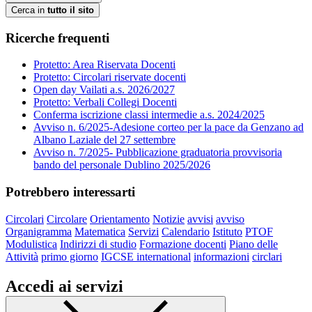
Cerca in
tutto il sito
Ricerche frequenti
Protetto: Area Riservata Docenti
Protetto: Circolari riservate docenti
Open day Vailati a.s. 2026/2027
Protetto: Verbali Collegi Docenti
Conferma iscrizione classi intermedie a.s. 2024/2025
Avviso n. 6/2025-Adesione corteo per la pace da Genzano ad
Albano Laziale del 27 settembre
Avviso n. 7/2025- Pubblicazione graduatoria provvisoria
bando del personale Dublino 2025/2026
Potrebbero interessarti
Circolari
Circolare
Orientamento
Notizie
avvisi
avviso
Organigramma
Matematica
Servizi
Calendario
Istituto
PTOF
Modulistica
Indirizzi di studio
Formazione docenti
Piano delle
Attività
primo giorno
IGCSE international
informazioni
circlari
Accedi ai servizi