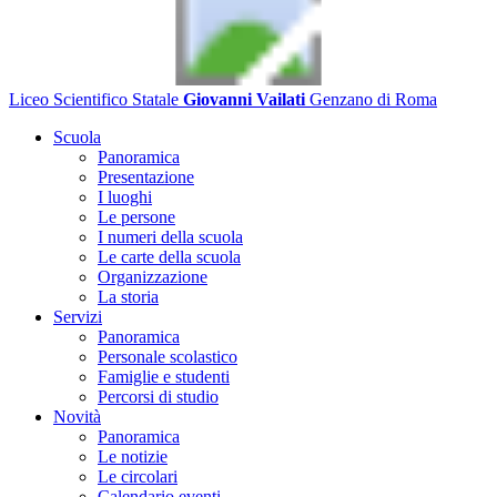
Liceo Scientifico Statale
Giovanni Vailati
Genzano di Roma
Scuola
Panoramica
Presentazione
I luoghi
Le persone
I numeri della scuola
Le carte della scuola
Organizzazione
La storia
Servizi
Panoramica
Personale scolastico
Famiglie e studenti
Percorsi di studio
Novità
Panoramica
Le notizie
Le circolari
Calendario eventi