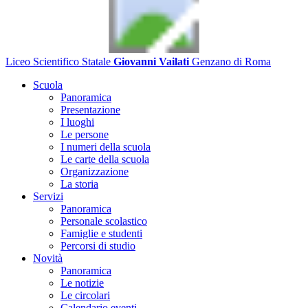
Liceo Scientifico Statale
Giovanni Vailati
Genzano di Roma
Scuola
Panoramica
Presentazione
I luoghi
Le persone
I numeri della scuola
Le carte della scuola
Organizzazione
La storia
Servizi
Panoramica
Personale scolastico
Famiglie e studenti
Percorsi di studio
Novità
Panoramica
Le notizie
Le circolari
Calendario eventi