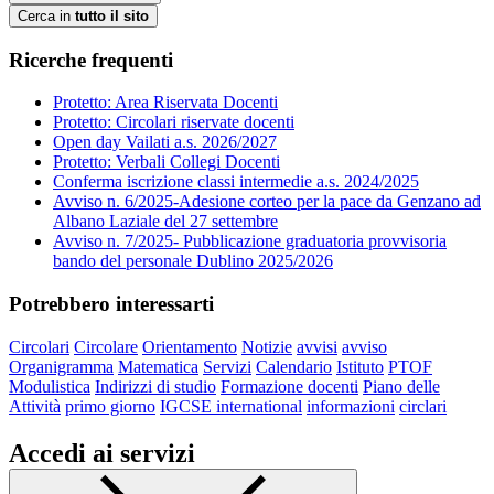
Cerca in
tutto il sito
Ricerche frequenti
Protetto: Area Riservata Docenti
Protetto: Circolari riservate docenti
Open day Vailati a.s. 2026/2027
Protetto: Verbali Collegi Docenti
Conferma iscrizione classi intermedie a.s. 2024/2025
Avviso n. 6/2025-Adesione corteo per la pace da Genzano ad
Albano Laziale del 27 settembre
Avviso n. 7/2025- Pubblicazione graduatoria provvisoria
bando del personale Dublino 2025/2026
Potrebbero interessarti
Circolari
Circolare
Orientamento
Notizie
avvisi
avviso
Organigramma
Matematica
Servizi
Calendario
Istituto
PTOF
Modulistica
Indirizzi di studio
Formazione docenti
Piano delle
Attività
primo giorno
IGCSE international
informazioni
circlari
Accedi ai servizi