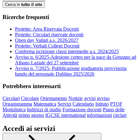
Cerca in
tutto il sito
Ricerche frequenti
Protetto: Area Riservata Docenti
Protetto: Circolari riservate docenti
Open day Vailati a.s. 2026/2027
Protetto: Verbali Collegi Docenti
Conferma iscrizione classi intermedie a.s. 2024/2025
Avviso n. 6/2025-Adesione corteo per la pace da Genzano ad
Albano Laziale del 27 settembre
Avviso n. 7/2025- Pubblicazione graduatoria provvisoria
bando del personale Dublino 2025/2026
Potrebbero interessarti
Circolari
Circolare
Orientamento
Notizie
avvisi
avviso
Organigramma
Matematica
Servizi
Calendario
Istituto
PTOF
Modulistica
Indirizzi di studio
Formazione docenti
Piano delle
Attività
primo giorno
IGCSE international
informazioni
circlari
Accedi ai servizi