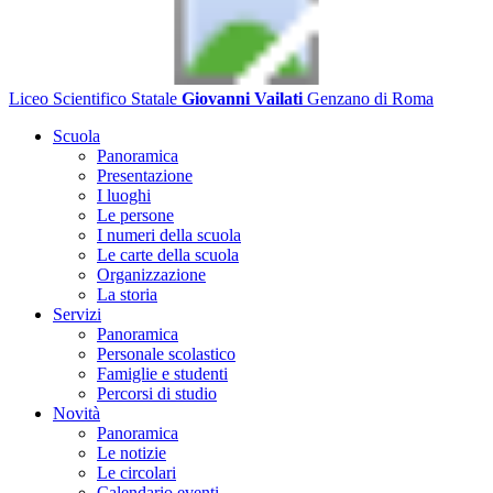
Liceo Scientifico Statale
Giovanni Vailati
Genzano di Roma
Scuola
Panoramica
Presentazione
I luoghi
Le persone
I numeri della scuola
Le carte della scuola
Organizzazione
La storia
Servizi
Panoramica
Personale scolastico
Famiglie e studenti
Percorsi di studio
Novità
Panoramica
Le notizie
Le circolari
Calendario eventi