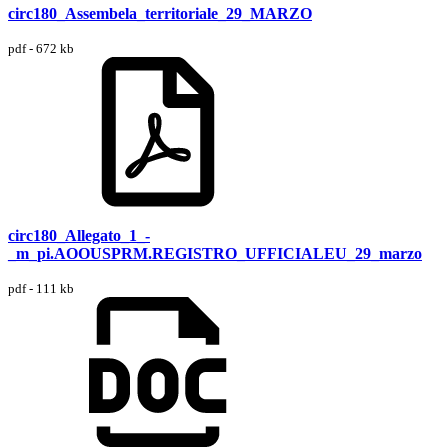
circ180_Assembela_territoriale_29_MARZO
pdf - 672 kb
circ180_Allegato_1_-
_m_pi.AOOUSPRM.REGISTRO_UFFICIALEU_29_marzo
pdf - 111 kb