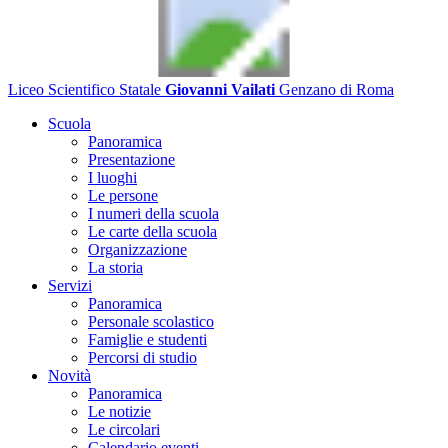
Liceo Scientifico Statale
Giovanni Vailati
Genzano di Roma
Scuola
Panoramica
Presentazione
I luoghi
Le persone
I numeri della scuola
Le carte della scuola
Organizzazione
La storia
Servizi
Panoramica
Personale scolastico
Famiglie e studenti
Percorsi di studio
Novità
Panoramica
Le notizie
Le circolari
Calendario eventi