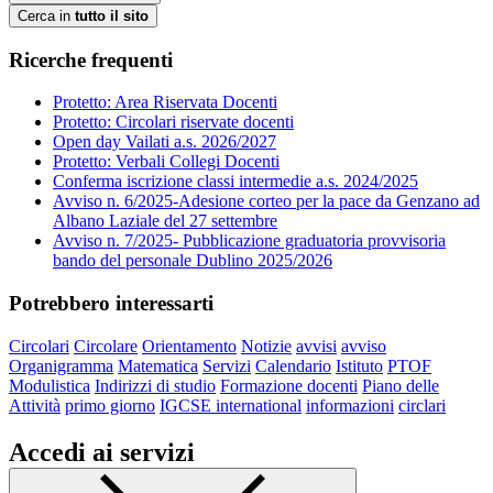
Cerca in
tutto il sito
Ricerche frequenti
Protetto: Area Riservata Docenti
Protetto: Circolari riservate docenti
Open day Vailati a.s. 2026/2027
Protetto: Verbali Collegi Docenti
Conferma iscrizione classi intermedie a.s. 2024/2025
Avviso n. 6/2025-Adesione corteo per la pace da Genzano ad
Albano Laziale del 27 settembre
Avviso n. 7/2025- Pubblicazione graduatoria provvisoria
bando del personale Dublino 2025/2026
Potrebbero interessarti
Circolari
Circolare
Orientamento
Notizie
avvisi
avviso
Organigramma
Matematica
Servizi
Calendario
Istituto
PTOF
Modulistica
Indirizzi di studio
Formazione docenti
Piano delle
Attività
primo giorno
IGCSE international
informazioni
circlari
Accedi ai servizi