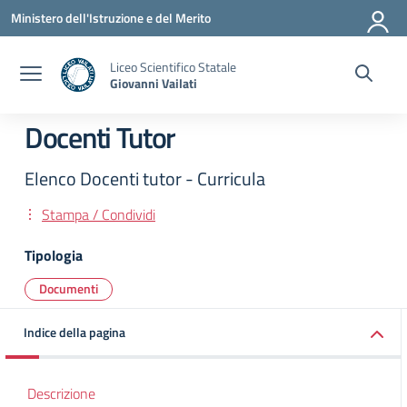
Vai ai contenuti
Vai al menu di navigazione
Vai al footer
Ministero dell'Istruzione e del Merito
Liceo Scientifico Statale
Giovanni Vailati
Docenti Tutor
Elenco Docenti tutor - Curricula
Stampa / Condividi
Tipologia
Documenti
Indice della pagina
Descrizione