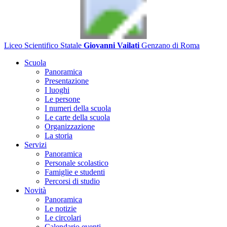
Liceo Scientifico Statale
Giovanni Vailati
Genzano di Roma
Scuola
Panoramica
Presentazione
I luoghi
Le persone
I numeri della scuola
Le carte della scuola
Organizzazione
La storia
Servizi
Panoramica
Personale scolastico
Famiglie e studenti
Percorsi di studio
Novità
Panoramica
Le notizie
Le circolari
Calendario eventi