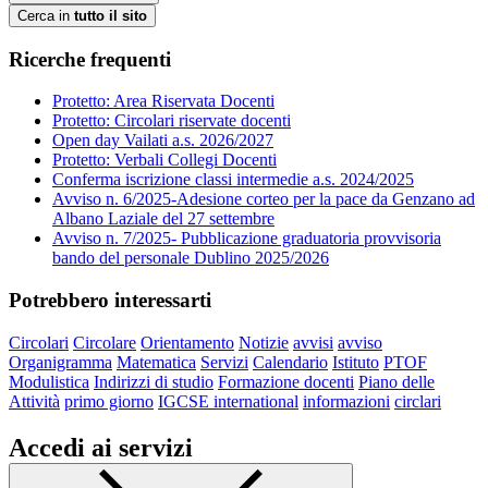
Cerca in
tutto il sito
Ricerche frequenti
Protetto: Area Riservata Docenti
Protetto: Circolari riservate docenti
Open day Vailati a.s. 2026/2027
Protetto: Verbali Collegi Docenti
Conferma iscrizione classi intermedie a.s. 2024/2025
Avviso n. 6/2025-Adesione corteo per la pace da Genzano ad
Albano Laziale del 27 settembre
Avviso n. 7/2025- Pubblicazione graduatoria provvisoria
bando del personale Dublino 2025/2026
Potrebbero interessarti
Circolari
Circolare
Orientamento
Notizie
avvisi
avviso
Organigramma
Matematica
Servizi
Calendario
Istituto
PTOF
Modulistica
Indirizzi di studio
Formazione docenti
Piano delle
Attività
primo giorno
IGCSE international
informazioni
circlari
Accedi ai servizi