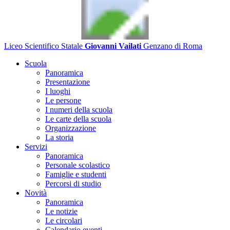
Liceo Scientifico Statale
Giovanni Vailati
Genzano di Roma
Scuola
Panoramica
Presentazione
I luoghi
Le persone
I numeri della scuola
Le carte della scuola
Organizzazione
La storia
Servizi
Panoramica
Personale scolastico
Famiglie e studenti
Percorsi di studio
Novità
Panoramica
Le notizie
Le circolari
Calendario eventi