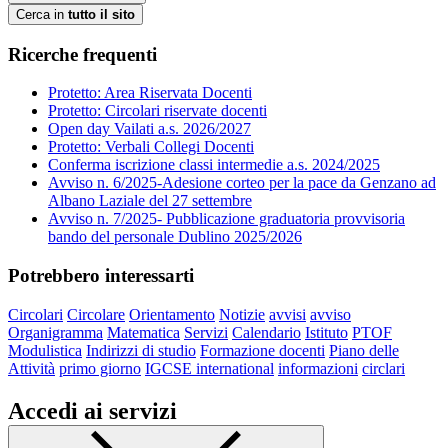
Cerca in
tutto il sito
Ricerche frequenti
Protetto: Area Riservata Docenti
Protetto: Circolari riservate docenti
Open day Vailati a.s. 2026/2027
Protetto: Verbali Collegi Docenti
Conferma iscrizione classi intermedie a.s. 2024/2025
Avviso n. 6/2025-Adesione corteo per la pace da Genzano ad
Albano Laziale del 27 settembre
Avviso n. 7/2025- Pubblicazione graduatoria provvisoria
bando del personale Dublino 2025/2026
Potrebbero interessarti
Circolari
Circolare
Orientamento
Notizie
avvisi
avviso
Organigramma
Matematica
Servizi
Calendario
Istituto
PTOF
Modulistica
Indirizzi di studio
Formazione docenti
Piano delle
Attività
primo giorno
IGCSE international
informazioni
circlari
Accedi ai servizi