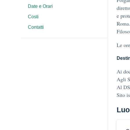
Polgar
Date e Orari
dirett
e prot
Costi
Roma. 
Contatti
Filoso
Le ore
Destin
Ai doc
Agli S
Al DS
Sito i
Luo