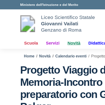
Vai ai contenuti
Vai al menu di navigazione
Vai al footer
Ministero dell'Istruzione e del Merito
Liceo Scientifico Statale
Giovanni Vailati
Genzano di Roma
Scuola
Servizi
Novità
Didattic
Home
Novità
Calendario eventi
Progetto
Progetto Viaggio d
Memoria-Incontro
preparatorio con 