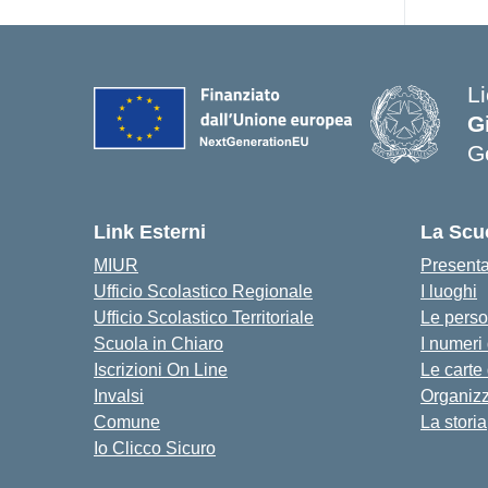
Li
G
G
Link Esterni
La Scu
MIUR
Present
Ufficio Scolastico Regionale
I luoghi
Ufficio Scolastico Territoriale
Le pers
Scuola in Chiaro
I numeri
Iscrizioni On Line
Le carte
Invalsi
Organiz
Comune
La storia
Io Clicco Sicuro