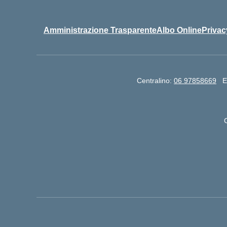
Amministrazione Trasparente
Albo Online
Privac
Centralino:
06 97858669
E