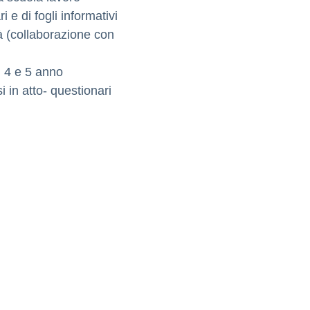
i e di fogli informativi
tà (collaborazione con
l 4 e 5 anno
i in atto- questionari