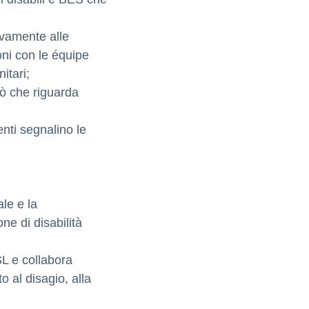
ivamente alle
oni con le équipe
itari;
iò che riguarda
enti segnalino le
ale e la
ne di disabilità
SL e collabora
o al disagio, alla