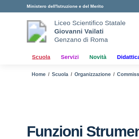
Vai ai contenuti
Vai al menu di navigazione
Vai al footer
Ministero dell'Istruzione e del Merito
Liceo Scientifico Statale
Giovanni Vailati
Genzano di Roma
Scuola
Servizi
Novità
Didattic
Home
Scuola
Organizzazione
Commiss
Funzioni Strumen