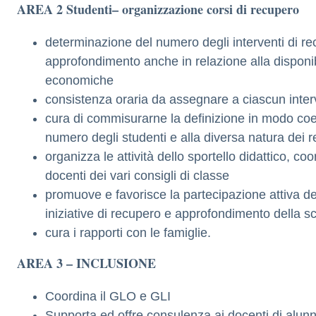
AREA 2 Studenti–
organizzazione corsi di recupero
determinazione del numero degli interventi di r
approfondimento anche in relazione alla disponibi
economiche
consistenza oraria da assegnare a ciascun inte
cura di commisurarne la definizione in modo coer
numero degli studenti e alla diversa natura dei re
organizza le attività dello sportello didattico, co
docenti dei vari consigli di classe
promuove e favorisce la partecipazione attiva deg
iniziative di recupero e approfondimento della s
cura i rapporti con le famiglie.
AREA 3 – INCLUSIONE
Coordina il GLO e GLI
Supporta ed offre consulenza ai docenti di alunn