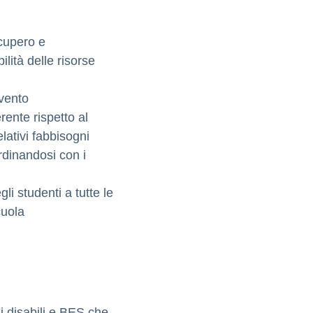
ecupero e
lità delle risorse
rvento
ente rispetto al
lativi fabbisogni
ordinandosi con i
li studenti a tutte le
cuola
i disabili e BES che