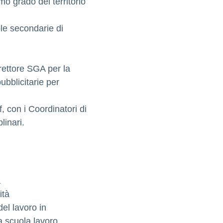
mo grado del territorio
le secondarie di
irettore SGA per la
bblicitarie per
, con i Coordinatori di
linari.
a
ità
del lavoro in
a scuola lavoro