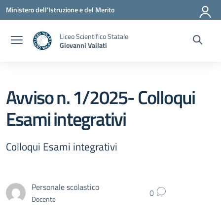
Vai ai contenuti
Vai al menu di navigazione
Vai al footer
Ministero dell'Istruzione e del Merito
Liceo Scientifico Statale
Giovanni Vailati
Avviso n. 1/2025- Colloqui
Esami integrativi
Colloqui Esami integrativi
Personale scolastico
0
Docente