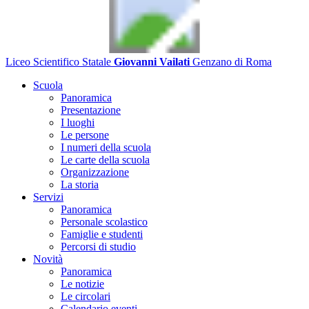
Liceo Scientifico Statale
Giovanni Vailati
Genzano di Roma
Scuola
Panoramica
Presentazione
I luoghi
Le persone
I numeri della scuola
Le carte della scuola
Organizzazione
La storia
Servizi
Panoramica
Personale scolastico
Famiglie e studenti
Percorsi di studio
Novità
Panoramica
Le notizie
Le circolari
Calendario eventi