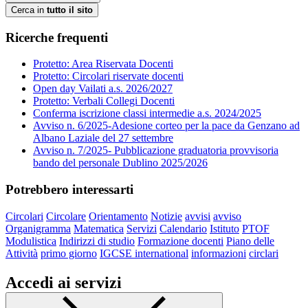
Cerca in
tutto il sito
Ricerche frequenti
Protetto: Area Riservata Docenti
Protetto: Circolari riservate docenti
Open day Vailati a.s. 2026/2027
Protetto: Verbali Collegi Docenti
Conferma iscrizione classi intermedie a.s. 2024/2025
Avviso n. 6/2025-Adesione corteo per la pace da Genzano ad
Albano Laziale del 27 settembre
Avviso n. 7/2025- Pubblicazione graduatoria provvisoria
bando del personale Dublino 2025/2026
Potrebbero interessarti
Circolari
Circolare
Orientamento
Notizie
avvisi
avviso
Organigramma
Matematica
Servizi
Calendario
Istituto
PTOF
Modulistica
Indirizzi di studio
Formazione docenti
Piano delle
Attività
primo giorno
IGCSE international
informazioni
circlari
Accedi ai servizi