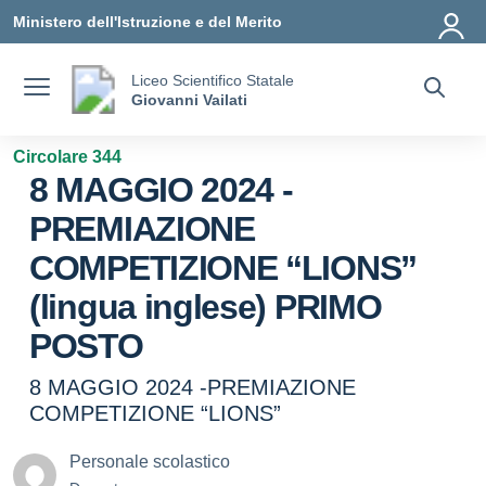
Vai ai contenuti
Vai al menu di navigazione
Vai al footer
Ministero dell'Istruzione e del Merito
Liceo Scientifico Statale
Giovanni Vailati
Circolare 344
8 MAGGIO 2024 -
PREMIAZIONE
COMPETIZIONE “LIONS”
(lingua inglese) PRIMO
POSTO
8 MAGGIO 2024 -PREMIAZIONE
COMPETIZIONE “LIONS”
Personale scolastico