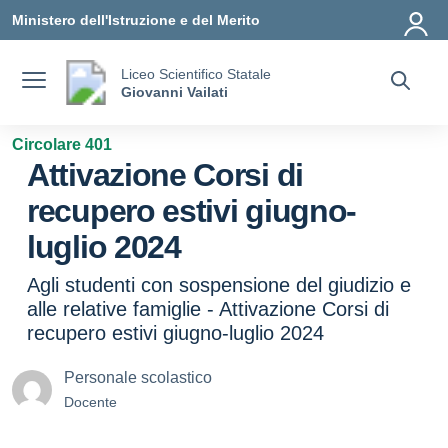
Vai ai contenuti
Vai al menu di navigazione
Vai al footer
Ministero dell'Istruzione e del Merito
Liceo Scientifico Statale
Giovanni Vailati
Circolare 401
Attivazione Corsi di
recupero estivi giugno-
luglio 2024
Agli studenti con sospensione del giudizio e
alle relative famiglie - Attivazione Corsi di
recupero estivi giugno-luglio 2024
Personale scolastico
Docente