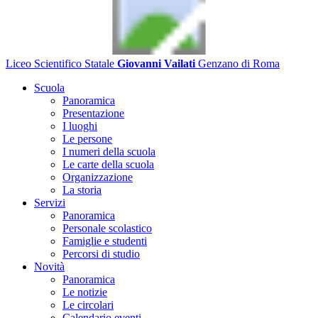
Liceo Scientifico Statale
Giovanni Vailati
Genzano di Roma
Scuola
Panoramica
Presentazione
I luoghi
Le persone
I numeri della scuola
Le carte della scuola
Organizzazione
La storia
Servizi
Panoramica
Personale scolastico
Famiglie e studenti
Percorsi di studio
Novità
Panoramica
Le notizie
Le circolari
Calendario eventi