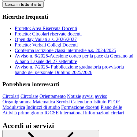
Cerca in
tutto il sito
Ricerche frequenti
Protetto: Area Riservata Docenti
Protetto: Circolari riservate docenti
Open day Vailati a.s. 2026/2027
Protetto: Verbali Collegi Docenti
Conferma iscrizione classi intermedie a.s. 2024/2025
Avviso n. 6/2025-Adesione corteo per la pace da Genzano ad
Albano Laziale del 27 settembre
Avviso n. 7/2025- Pubblicazione graduatoria provvisoria
bando del personale Dublino 2025/2026
Potrebbero interessarti
Circolari
Circolare
Orientamento
Notizie
avvisi
avviso
Organigramma
Matematica
Servizi
Calendario
Istituto
PTOF
Modulistica
Indirizzi di studio
Formazione docenti
Piano delle
Attività
primo giorno
IGCSE international
informazioni
circlari
Accedi ai servizi