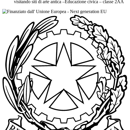
visitando siti di arte antica –Educazione civica – classe 2AA