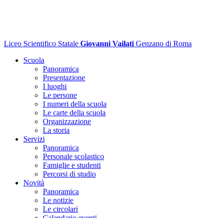
Liceo Scientifico Statale
Giovanni Vailati
Genzano di Roma
Scuola
Panoramica
Presentazione
I luoghi
Le persone
I numeri della scuola
Le carte della scuola
Organizzazione
La storia
Servizi
Panoramica
Personale scolastico
Famiglie e studenti
Percorsi di studio
Novità
Panoramica
Le notizie
Le circolari
Calendario eventi