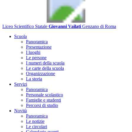
Liceo Scientifico Statale
Giovanni Vailati
Genzano di Roma
Scuola
Panoramica
Presentazione
I luoghi
Le persone
I numeri della scuola
Le carte della scuola
Organizzazione
La storia
Servizi
Panoramica
Personale scolastico
Famiglie e studenti
Percorsi di studio
Novità
Panoramica
Le notizie
Le circolari
Calendario eventi