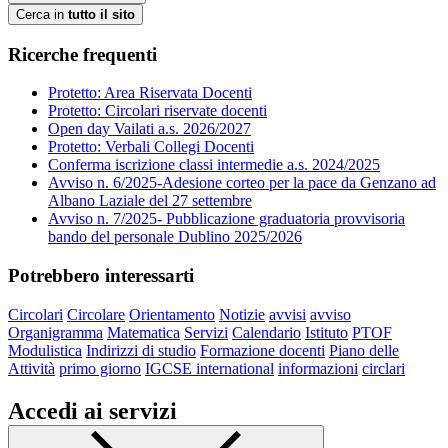
Cerca in
tutto il sito
Ricerche frequenti
Protetto: Area Riservata Docenti
Protetto: Circolari riservate docenti
Open day Vailati a.s. 2026/2027
Protetto: Verbali Collegi Docenti
Conferma iscrizione classi intermedie a.s. 2024/2025
Avviso n. 6/2025-Adesione corteo per la pace da Genzano ad
Albano Laziale del 27 settembre
Avviso n. 7/2025- Pubblicazione graduatoria provvisoria
bando del personale Dublino 2025/2026
Potrebbero interessarti
Circolari
Circolare
Orientamento
Notizie
avvisi
avviso
Organigramma
Matematica
Servizi
Calendario
Istituto
PTOF
Modulistica
Indirizzi di studio
Formazione docenti
Piano delle
Attività
primo giorno
IGCSE international
informazioni
circlari
Accedi ai servizi