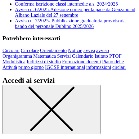
Conferma iscrizione classi intermedie a.s. 2024/2025
Avviso n. 6/2025-Adesione corteo per la pace da Genzano ad
Albano Laziale del 27 settembre
Avviso n. 7/2025- Pubblicazione graduatoria provvisoria
bando del personale Dublino 2025/2026
Potrebbero interessarti
Circolari
Circolare
Orientamento
Notizie
avvisi
avviso
Organigramma
Matematica
Servizi
Calendario
Istituto
PTOF
Modulistica
Indirizzi di studio
Formazione docenti
Piano delle
Attività
primo giorno
IGCSE international
informazioni
circlari
Accedi ai servizi