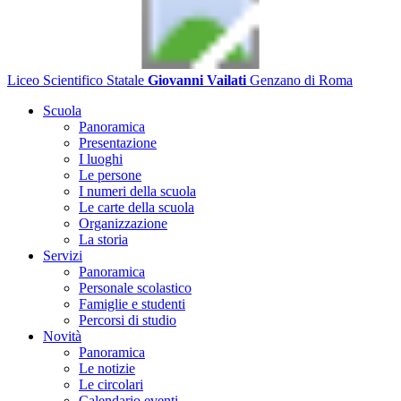
Liceo Scientifico Statale
Giovanni Vailati
Genzano di Roma
Scuola
Panoramica
Presentazione
I luoghi
Le persone
I numeri della scuola
Le carte della scuola
Organizzazione
La storia
Servizi
Panoramica
Personale scolastico
Famiglie e studenti
Percorsi di studio
Novità
Panoramica
Le notizie
Le circolari
Calendario eventi