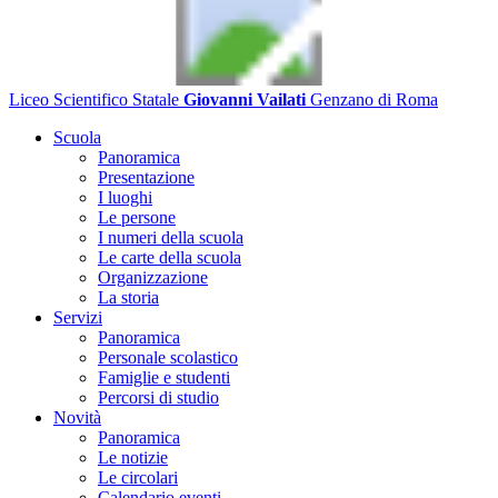
Liceo Scientifico Statale
Giovanni Vailati
Genzano di Roma
Scuola
Panoramica
Presentazione
I luoghi
Le persone
I numeri della scuola
Le carte della scuola
Organizzazione
La storia
Servizi
Panoramica
Personale scolastico
Famiglie e studenti
Percorsi di studio
Novità
Panoramica
Le notizie
Le circolari
Calendario eventi