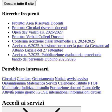
Cerca in
tutto il sito
Ricerche frequenti
Protetto: Area Riservata Docenti
Protetto: Circolari riservate docenti
Open day Vailati a.s. 2026/2027
Protetto: Verbali Collegi Docenti
Conferma iscrizione classi intermedie a.s. 2024/2025
Avviso n. 6/2025-Adesione corteo per la pace da Genzano ad
Albano Laziale del 27 settembre
Avviso n. 7/2025- Pubblicazione graduatoria provvisoria
bando del personale Dublino 2025/2026
Potrebbero interessarti
Circolari
Circolare
Orientamento
Notizie
avvisi
avviso
Organigramma
Matematica
Servizi
Calendario
Istituto
PTOF
Modulistica
Indirizzi di studio
Formazione docenti
Piano delle
Attività
primo giorno
IGCSE international
informazioni
circlari
Accedi ai servizi