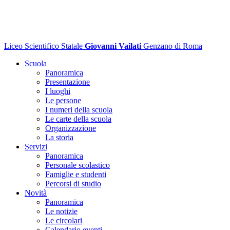
Liceo Scientifico Statale
Giovanni Vailati
Genzano di Roma
Scuola
Panoramica
Presentazione
I luoghi
Le persone
I numeri della scuola
Le carte della scuola
Organizzazione
La storia
Servizi
Panoramica
Personale scolastico
Famiglie e studenti
Percorsi di studio
Novità
Panoramica
Le notizie
Le circolari
Calendario eventi