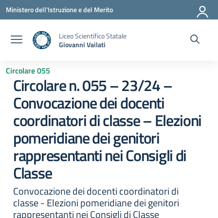
Vai ai contenuti
Vai al menu di navigazione
Vai al footer
Ministero dell'Istruzione e del Merito
Liceo Scientifico Statale
Giovanni Vailati
Circolare 055
Circolare n. 055 – 23/24 –
Convocazione dei docenti
coordinatori di classe – Elezioni
pomeridiane dei genitori
rappresentanti nei Consigli di
Classe
Convocazione dei docenti coordinatori di
classe - Elezioni pomeridiane dei genitori
rappresentanti nei Consigli di Classe