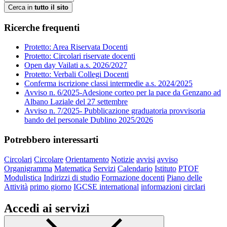
Cerca in
tutto il sito
Ricerche frequenti
Protetto: Area Riservata Docenti
Protetto: Circolari riservate docenti
Open day Vailati a.s. 2026/2027
Protetto: Verbali Collegi Docenti
Conferma iscrizione classi intermedie a.s. 2024/2025
Avviso n. 6/2025-Adesione corteo per la pace da Genzano ad
Albano Laziale del 27 settembre
Avviso n. 7/2025- Pubblicazione graduatoria provvisoria
bando del personale Dublino 2025/2026
Potrebbero interessarti
Circolari
Circolare
Orientamento
Notizie
avvisi
avviso
Organigramma
Matematica
Servizi
Calendario
Istituto
PTOF
Modulistica
Indirizzi di studio
Formazione docenti
Piano delle
Attività
primo giorno
IGCSE international
informazioni
circlari
Accedi ai servizi