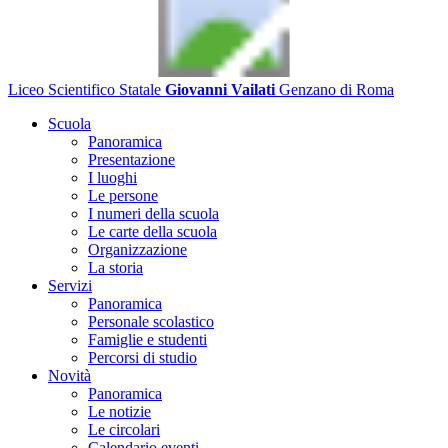
Liceo Scientifico Statale
Giovanni Vailati
Genzano di Roma
Scuola
Panoramica
Presentazione
I luoghi
Le persone
I numeri della scuola
Le carte della scuola
Organizzazione
La storia
Servizi
Panoramica
Personale scolastico
Famiglie e studenti
Percorsi di studio
Novità
Panoramica
Le notizie
Le circolari
Calendario eventi