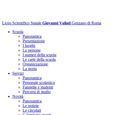
Liceo Scientifico Statale
Giovanni Vailati
Genzano di Roma
Scuola
Panoramica
Presentazione
I luoghi
Le persone
I numeri della scuola
Le carte della scuola
Organizzazione
La storia
Servizi
Panoramica
Personale scolastico
Famiglie e studenti
Percorsi di studio
Novità
Panoramica
Le notizie
Le circolari
Calendario eventi