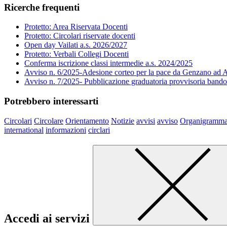
Ricerche frequenti
Protetto: Area Riservata Docenti
Protetto: Circolari riservate docenti
Open day Vailati a.s. 2026/2027
Protetto: Verbali Collegi Docenti
Conferma iscrizione classi intermedie a.s. 2024/2025
Avviso n. 6/2025-Adesione corteo per la pace da Genzano ad A
Avviso n. 7/2025- Pubblicazione graduatoria provvisoria band
Potrebbero interessarti
Circolari
Circolare
Orientamento
Notizie
avvisi
avviso
Organigramm
international
informazioni
circlari
Accedi ai servizi