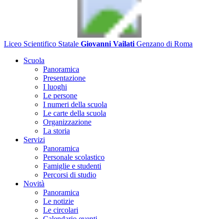
Liceo Scientifico Statale
Giovanni Vailati
Genzano di Roma
Scuola
Panoramica
Presentazione
I luoghi
Le persone
I numeri della scuola
Le carte della scuola
Organizzazione
La storia
Servizi
Panoramica
Personale scolastico
Famiglie e studenti
Percorsi di studio
Novità
Panoramica
Le notizie
Le circolari
Calendario eventi