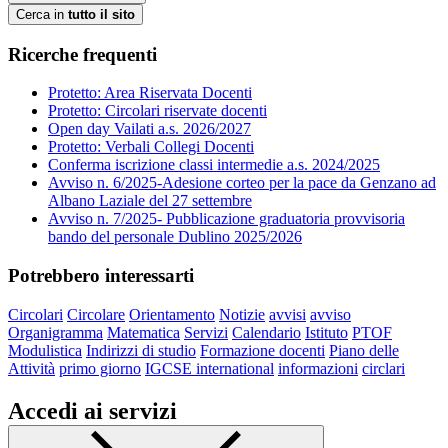
Cerca in
tutto il sito
Ricerche frequenti
Protetto: Area Riservata Docenti
Protetto: Circolari riservate docenti
Open day Vailati a.s. 2026/2027
Protetto: Verbali Collegi Docenti
Conferma iscrizione classi intermedie a.s. 2024/2025
Avviso n. 6/2025-Adesione corteo per la pace da Genzano ad
Albano Laziale del 27 settembre
Avviso n. 7/2025- Pubblicazione graduatoria provvisoria
bando del personale Dublino 2025/2026
Potrebbero interessarti
Circolari
Circolare
Orientamento
Notizie
avvisi
avviso
Organigramma
Matematica
Servizi
Calendario
Istituto
PTOF
Modulistica
Indirizzi di studio
Formazione docenti
Piano delle
Attività
primo giorno
IGCSE international
informazioni
circlari
Accedi ai servizi