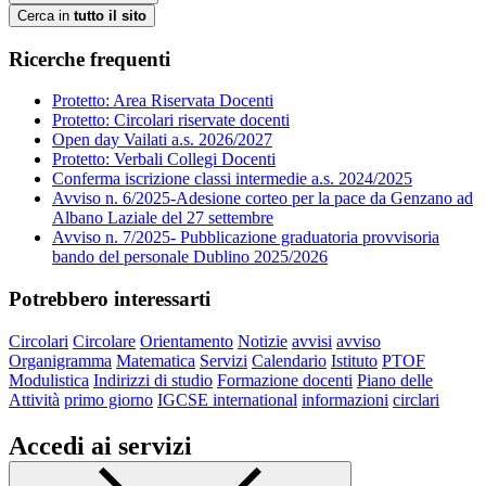
Cerca in
tutto il sito
Ricerche frequenti
Protetto: Area Riservata Docenti
Protetto: Circolari riservate docenti
Open day Vailati a.s. 2026/2027
Protetto: Verbali Collegi Docenti
Conferma iscrizione classi intermedie a.s. 2024/2025
Avviso n. 6/2025-Adesione corteo per la pace da Genzano ad
Albano Laziale del 27 settembre
Avviso n. 7/2025- Pubblicazione graduatoria provvisoria
bando del personale Dublino 2025/2026
Potrebbero interessarti
Circolari
Circolare
Orientamento
Notizie
avvisi
avviso
Organigramma
Matematica
Servizi
Calendario
Istituto
PTOF
Modulistica
Indirizzi di studio
Formazione docenti
Piano delle
Attività
primo giorno
IGCSE international
informazioni
circlari
Accedi ai servizi