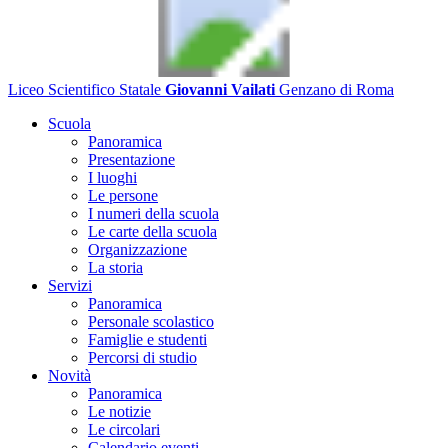
Liceo Scientifico Statale
Giovanni Vailati
Genzano di Roma
Scuola
Panoramica
Presentazione
I luoghi
Le persone
I numeri della scuola
Le carte della scuola
Organizzazione
La storia
Servizi
Panoramica
Personale scolastico
Famiglie e studenti
Percorsi di studio
Novità
Panoramica
Le notizie
Le circolari
Calendario eventi