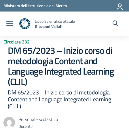
Vai ai contenuti
Vai al menu di navigazione
Vai al footer
Ministero dell'Istruzione e del Merito
Liceo Scientifico Statale
Giovanni Vailati
Circolare 332
DM 65/2023 – Inizio corso di
metodologia Content and
Language Integrated Learning
(CLIL)
DM 65/2023 – Inizio corso di metodologia
Content and Language Integrated Learning
(CLIL)
Personale scolastico
Docente