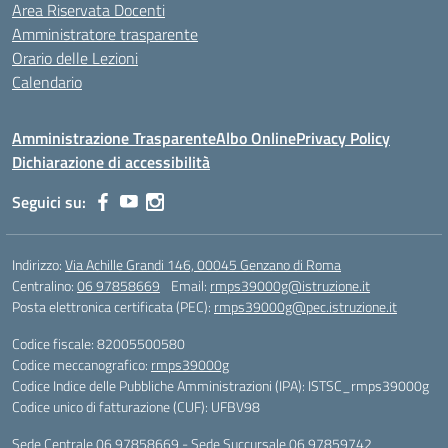
Area Riservata Docenti
Amministratore trasparente
Orario delle Lezioni
Calendario
Amministrazione Trasparente
Albo Online
Privacy Policy
Dichiarazione di accessibilità
Seguici su:
Indirizzo:
Via Achille Grandi 146, 00045 Genzano di Roma
Centralino:
06 97858669
Email:
rmps39000g@istruzione.it
Posta elettronica certificata (PEC):
rmps39000g@pec.istruzione.it
Codice fiscale: 82005500580
Codice meccanografico:
rmps39000g
Codice Indice delle Pubbliche Amministrazioni (IPA): ISTSC_rmps39000g
Codice unico di fatturazione (CUF): UFBV98
Sede Centrale 06 97858669 - Sede Succursale 06 97859742