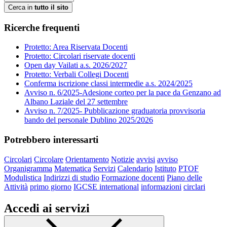
Cerca in
tutto il sito
Ricerche frequenti
Protetto: Area Riservata Docenti
Protetto: Circolari riservate docenti
Open day Vailati a.s. 2026/2027
Protetto: Verbali Collegi Docenti
Conferma iscrizione classi intermedie a.s. 2024/2025
Avviso n. 6/2025-Adesione corteo per la pace da Genzano ad
Albano Laziale del 27 settembre
Avviso n. 7/2025- Pubblicazione graduatoria provvisoria
bando del personale Dublino 2025/2026
Potrebbero interessarti
Circolari
Circolare
Orientamento
Notizie
avvisi
avviso
Organigramma
Matematica
Servizi
Calendario
Istituto
PTOF
Modulistica
Indirizzi di studio
Formazione docenti
Piano delle
Attività
primo giorno
IGCSE international
informazioni
circlari
Accedi ai servizi