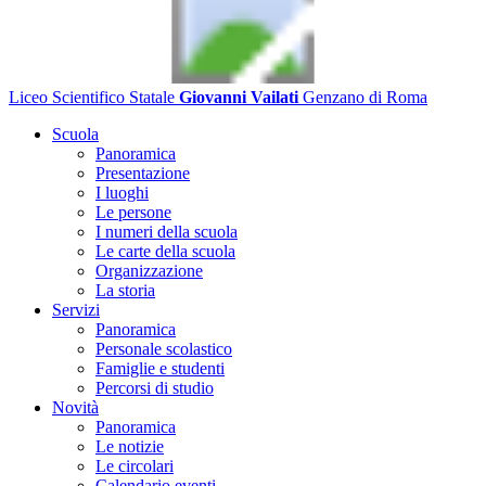
Liceo Scientifico Statale
Giovanni Vailati
Genzano di Roma
Scuola
Panoramica
Presentazione
I luoghi
Le persone
I numeri della scuola
Le carte della scuola
Organizzazione
La storia
Servizi
Panoramica
Personale scolastico
Famiglie e studenti
Percorsi di studio
Novità
Panoramica
Le notizie
Le circolari
Calendario eventi