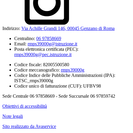
Indirizzo:
Via Achille Grandi 146, 00045 Genzano di Roma
Centralino:
06 97858669
Email:
rmps39000g@istruzione.it
Posta elettronica certificata (PEC):
rmps39000g@pec.istruzione.it
Codice fiscale: 82005500580
Codice meccanografico:
rmps39000g
Codice Indice delle Pubbliche Amministrazioni (IPA):
ISTSC_rmps39000g
Codice unico di fatturazione (CUF): UFBV98
Sede Centrale 06 97858669 - Sede Succursale 06 97859742
Obiettivi di accessibilità
Note legali
Sito realizzato da Avaservice