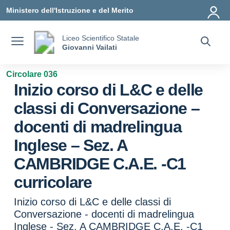
Vai ai contenuti
Vai al menu di navigazione
Vai al footer
Ministero dell'Istruzione e del Merito
Liceo Scientifico Statale
Giovanni Vailati
Circolare 036
Inizio corso di L&C e delle
classi di Conversazione –
docenti di madrelingua
Inglese – Sez. A
CAMBRIDGE C.A.E. -C1
curricolare
Inizio corso di L&C e delle classi di
Conversazione - docenti di madrelingua
Inglese - Sez. A CAMBRIDGE C.A.E. -C1