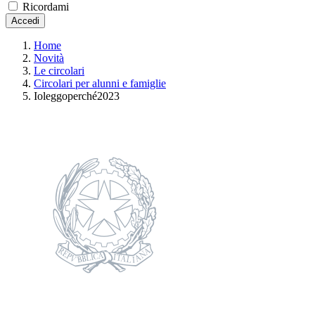
Ricordami
Accedi
Home
Novità
Le circolari
Circolari per alunni e famiglie
Ioleggoperché2023