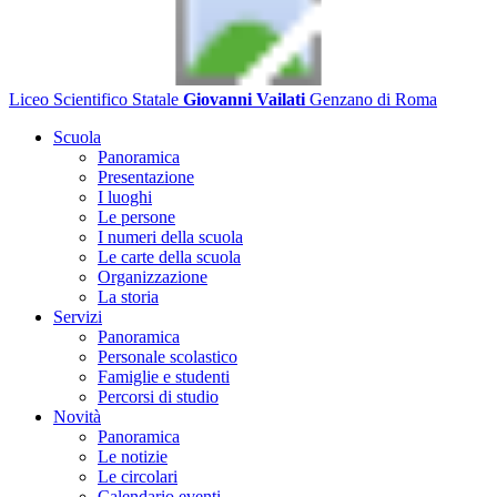
Liceo Scientifico Statale
Giovanni Vailati
Genzano di Roma
Scuola
Panoramica
Presentazione
I luoghi
Le persone
I numeri della scuola
Le carte della scuola
Organizzazione
La storia
Servizi
Panoramica
Personale scolastico
Famiglie e studenti
Percorsi di studio
Novità
Panoramica
Le notizie
Le circolari
Calendario eventi