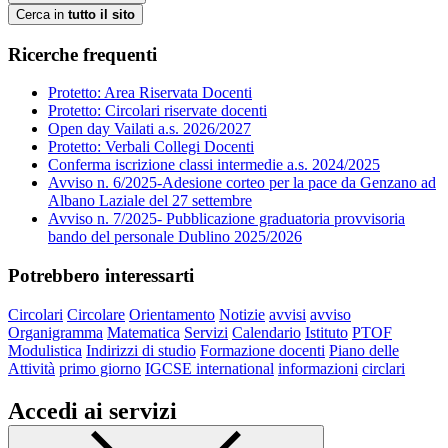
Cerca in
tutto il sito
Ricerche frequenti
Protetto: Area Riservata Docenti
Protetto: Circolari riservate docenti
Open day Vailati a.s. 2026/2027
Protetto: Verbali Collegi Docenti
Conferma iscrizione classi intermedie a.s. 2024/2025
Avviso n. 6/2025-Adesione corteo per la pace da Genzano ad
Albano Laziale del 27 settembre
Avviso n. 7/2025- Pubblicazione graduatoria provvisoria
bando del personale Dublino 2025/2026
Potrebbero interessarti
Circolari
Circolare
Orientamento
Notizie
avvisi
avviso
Organigramma
Matematica
Servizi
Calendario
Istituto
PTOF
Modulistica
Indirizzi di studio
Formazione docenti
Piano delle
Attività
primo giorno
IGCSE international
informazioni
circlari
Accedi ai servizi