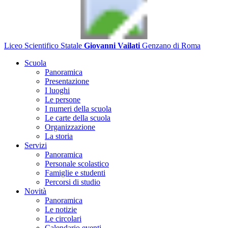
Liceo Scientifico Statale
Giovanni Vailati
Genzano di Roma
Scuola
Panoramica
Presentazione
I luoghi
Le persone
I numeri della scuola
Le carte della scuola
Organizzazione
La storia
Servizi
Panoramica
Personale scolastico
Famiglie e studenti
Percorsi di studio
Novità
Panoramica
Le notizie
Le circolari
Calendario eventi