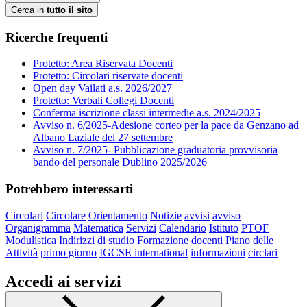
Cerca in
tutto il sito
Ricerche frequenti
Protetto: Area Riservata Docenti
Protetto: Circolari riservate docenti
Open day Vailati a.s. 2026/2027
Protetto: Verbali Collegi Docenti
Conferma iscrizione classi intermedie a.s. 2024/2025
Avviso n. 6/2025-Adesione corteo per la pace da Genzano ad
Albano Laziale del 27 settembre
Avviso n. 7/2025- Pubblicazione graduatoria provvisoria
bando del personale Dublino 2025/2026
Potrebbero interessarti
Circolari
Circolare
Orientamento
Notizie
avvisi
avviso
Organigramma
Matematica
Servizi
Calendario
Istituto
PTOF
Modulistica
Indirizzi di studio
Formazione docenti
Piano delle
Attività
primo giorno
IGCSE international
informazioni
circlari
Accedi ai servizi